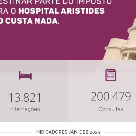
2
0
0
4
7
9
1
3
8
2
1
Internações
Consultas
INDICADORES JAN-DEZ 2025