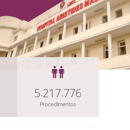
5
2
1
7
7
7
6
Procedimentos