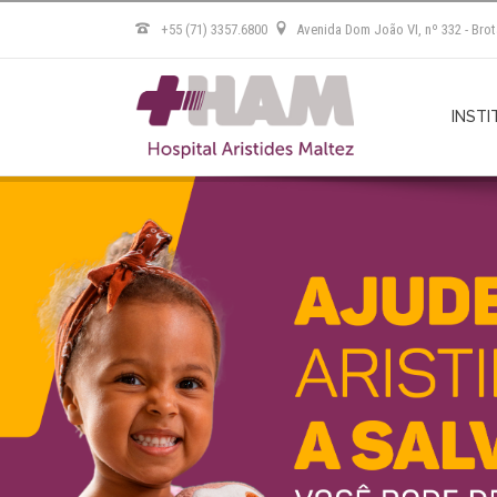
+55 (71) 3357.6800
Avenida Dom João VI, nº 332 - Brot
INSTI