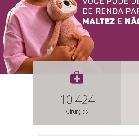
1
0
4
2
4
Cirurgias