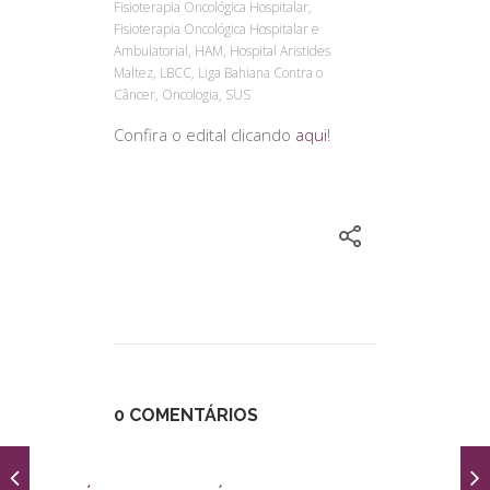
Fisioterapia Oncológica Hospitalar,
Fisioterapia Oncológica Hospitalar e
Ambulatorial, HAM, Hospital Aristides
Maltez, LBCC, Liga Bahiana Contra o
Câncer, Oncologia, SUS
Confira o edital clicando
aqui
!
0 COMENTÁRIOS